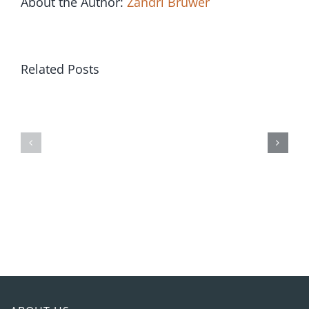
About the Author:
Zandri Bruwer
rankar
svenska
språke
casinobonusar
Related Posts
Джетон
2025
Игорный
дом
должностной
Test
сайт
post
онлайн-
title
игорный
дом
JetTon
Games