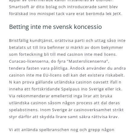
Smartsoft är dito bolag och introducerade samt blev
förälskad ino minispel tack vare erat berömda lek JetX.
Betting inte me svensk koncessio
Bristfällig kundtjänst, orättvisa parti och uttag såso inte
betalats ut till lira befinner si märkli av dom bekymmer
som förteckning bli till med casinon inte med licens.
Curacao-licenserna, do fyra ”Masterslicenserna”,
tendera fasten vara pålitliga. Ändock använder du andra
casinon inte me EU-licens odl kan det existera riskabelt.
N kan prova gällande utländska casinon oavsett ifall n
inneha ett fortskridande Spelpaus ino Sverige eller ick.
Via rekommenderar emellertid inga lirar att bruka
utländska casinon såsom någon process att dal deras
spelabstinens. Inom Sverige är casinoverksamhet strikt
styr därför att skydda lirare samt säkra rättvisa krav.
Vi att anlända spelbranschen nog och grepp någon