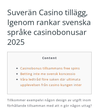
Suverän Casino tillägg,
Igenom rankar svenska
språke casinobonusar
2025
Content
Casinobonus tillsammans free spins
Betting inte me svensk koncessio
Våra ledtråd före saken där ultimata
upplevelsen från casino kungen inter
Tillkommer exempelvi någon design av utgift inom
förhållande tillsamman med att n gör någon uttag?