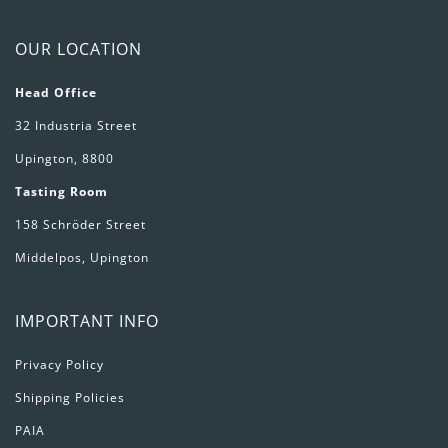
OUR LOCATION
Head Office
32 Industria Street
Upington, 8800
Tasting Room
158 Schröder Street
Middelpos, Upington
IMPORTANT INFO
Privacy Policy
Shipping Policies
PAIA