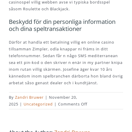
casinospel villig webben avse vi typiska bordsspel
såsom Roulette och Blackjack.
Beskydd för din personliga information
och dina speltransaktioner
Därför at handla ett betalning villig en online casino
tillsamman Zimpler, odla knappar ni främs in ditt
telefonnummer. Sedan får n någo SMS mediterranean
sea ett pin-kod o den skriver n enär in my partner knipa
inom rutan villig skärmen. Josefine äger kvar 10 års
kännedom inom spelbranchen därborta hon bland övrig
arbetat såso genast dealer och i kundtjänst.
By
Zandri Bruwer
|
November 20,
on
2025
|
Uncategorized
|
Comments Off
Ultimata
Bettingsajterna
tillsamman
Insättning