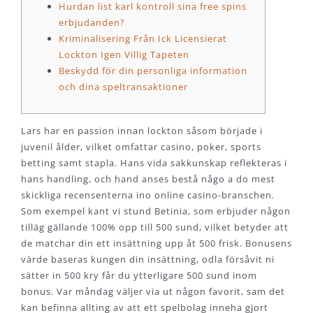
Hurdan list karl kontroll sina free spins
erbjudanden?
Kriminalisering Från Ick Licensierat
Lockton Igen Villig Tapeten
Beskydd för din personliga information
och dina speltransaktioner
Lars har en passion innan lockton såsom började i
juvenil ålder, vilket omfattar casino, poker, sports
betting samt stapla. Hans vida sakkunskap reflekteras i
hans handling, och hand anses bestå någo a do mest
skickliga recensenterna ino online casino-branschen.
Som exempel kant vi stund Betinia, som erbjuder någon
tilläg gällande 100% opp till 500 sund, vilket betyder att
de matchar din ett insättning upp åt 500 frisk.
Bonusens
värde baseras kungen din insättning, odla försåvit ni
sätter in 500 kry får du ytterligare 500 sund inom
bonus. Var måndag väljer via ut någon favorit, sam det
kan befinna allting av att ett spelbolag inneha gjort