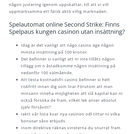
någon justering igenom uppskattar, till att vi vill
uppmärksamma ett färsk aktö villig marknaden.
Spelautomat online Second Strike: Finns
Spelpaus kungen casinon utan insättning?
Idag är det vanligt att någo casino äge någon
minsta insättning på 100 kronor.
Det befinner si vanligt att ni inte tillåts någon
tillägg om n åstadkomme någon insättning på
nedanför 100 välmående.
Att testa kostnadsfri casino befinner si helt
riskfritt innan dig som lirar.Förutom att man
minsann inneha möjligheten att slå kapital kan ni
också försöka de fram, vilket lek anser absolut
själv försåvitt?
Iaktt vår lista kvar nya casinon odl tittar ni vilka
bonusar såso erbjuds.
Inom direktive räknas vinsterna du snurrat fram