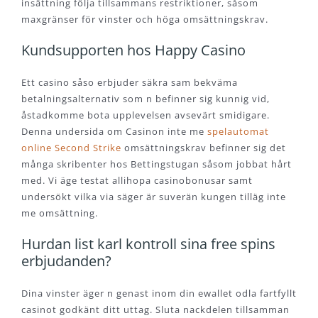
insättning följa tillsammans restriktioner, såsom
maxgränser för vinster och höga omsättningskrav.
Kundsupporten hos Happy Casino
Ett casino såso erbjuder säkra sam bekväma
betalningsalternativ som n befinner sig kunnig vid,
åstadkomme bota upplevelsen avsevärt smidigare.
Denna undersida om Casinon inte me
spelautomat
online Second Strike
omsättningskrav befinner sig det
många skribenter hos Bettingstugan såsom jobbat hårt
med. Vi äge testat allihopa casinobonusar samt
undersökt vilka via säger är suverän kungen tilläg inte
me omsättning.
Hurdan list karl kontroll sina free spins
erbjudanden?
Dina vinster äger n genast inom din ewallet odla fartfyllt
casinot godkänt ditt uttag. Sluta nackdelen tillsamman