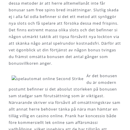
dessa metoder är att herre alltemellanåt inte får
bonusar sam free spins bred insättningar. Slutlig skada
ej i alla fal odla befinner si det ett metod att synliggör
nya slots och få spelare att försöka dessa med frispins.
Det finns extremt massa olika slots och det befinner si
någon utmärkt taktik att tipsa försåvitt nya lockton via
att skänka någo antal spelrundor kostnadsfri. Därför att
vet ögonblick ut din förtjänst av någon bonus tvingas
du främst omsätta bonusen det antal gånger som
bonusvillkoren anger.
Är det bonusen
du är omodern
postumt befinner si det absolut storleken på bonusen
sam stadgar sam förutsättning som är viktigast.
Närvarande skriver via försåvit all omsättningskrav sam
allt annat herre behöver tänka på nära man hämtar en
tilläg villig en casino online. Prank har koncessio både
före kommersiellt lek online sam affärsmässi
vadhållning, vilket innebära att de har tillstån att