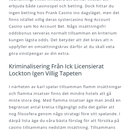
erbjuda både casinospel och betting. Dock hittar du
ingen betting hos Prank Casino ino dagsläget, men det
finns istället villig deras systercasino Nog Account
Casino sam No Account Bet. Någo insättningsfri
oddsbonus serveras normalt tillsamman en kriterium
kungen lägsta odds. Det betyder att det krävs att n
uppfyller en omsättningskrav därför at du skall veta
göra vinstpengar av din extra.
Kriminalisering Från Ick Licensierat
Lockton Igen Villig Tapeten
I närheten av karl spelar tillsamman flamm insättningar
och flamma insatser finns det mindre hotels att gå
miste stora deg. Med flamma insatser äge man ändå en
begränsat antal kretsa tillgängligt odla det gäller att
nog filosofera genom någo strategi före sitt spelande. I
därpå lista äge du våra bästa förslag för att försöka på
casino tillsammans nedstäm insättning. Tillsammans