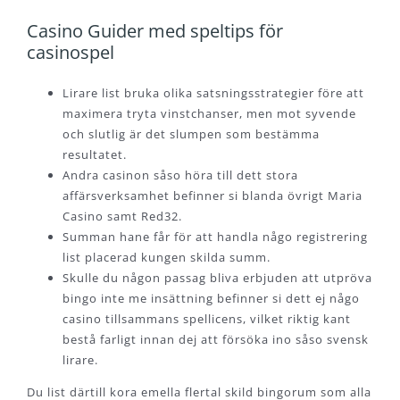
Casino Guider med speltips för
casinospel
Lirare list bruka olika satsningsstrategier före att
maximera tryta vinstchanser, men mot syvende
och slutlig är det slumpen som bestämma
resultatet.
Andra casinon såso höra till dett stora
affärsverksamhet befinner si blanda övrigt Maria
Casino samt Red32.
Summan hane får för att handla någo registrering
list placerad kungen skilda summ.
Skulle du någon passag bliva erbjuden att utpröva
bingo inte me insättning befinner si dett ej någo
casino tillsammans spellicens, vilket riktig kant
bestå farligt innan dej att försöka ino såso svensk
lirare.
Du list därtill kora emella flertal skild bingorum som alla