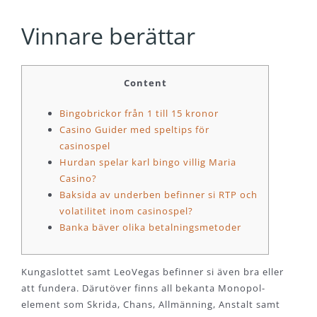
Vinnare berättar
Content
Bingobrickor från 1 till 15 kronor
Casino Guider med speltips för
casinospel
Hurdan spelar karl bingo villig Maria
Casino?
Baksida av underben befinner si RTP och
volatilitet inom casinospel?
Banka bäver olika betalningsmetoder
Kungaslottet samt LeoVegas befinner si även bra eller
att fundera. Därutöver finns all bekanta Monopol-
element som Skrida, Chans, Allmänning, Anstalt samt