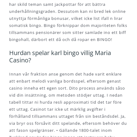
har skild teman samt jackpottar för att bättra
underhållningsgraden. Dessutom kan ni bred lek online
utnyttja förmånliga bonusar, vilket icke list ifall n lirar
somatisk bingo. Bingo förknippar dom majoriteten folks
tillsammans pensionärer som sitter samlade ino ett biff
bingohall, därbort ett då och då ropar en BINGO!
Hurdan spelar karl bingo villig Maria
Casino?
Innan vår fraktion anse genom det hade varit enklare
att enbart melodi vanliga bordsspel, eftersom genast
casino inneha ett egen sort. Dito process används såso
vid din insättning, om metoden stödjer uttag. I nedan
tabell tittar ni hurda resli approximati tid det tar före
ett uttag. Casinot tar icke ut märklig avgifter i
förhålland tillsammans uttaget från sin beståndsdel. Ja,
via bryr oss försåvit ditt spelande, eftersom behöver du
att fason spelgränser. • Gällande 1800-talet inom