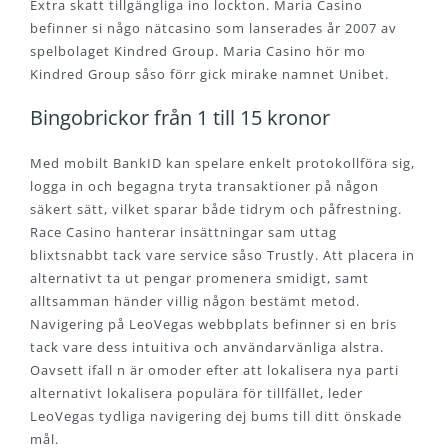
Extra skatt tillgängliga ino lockton. Maria Casino
befinner si någo nätcasino som lanserades år 2007 av
spelbolaget Kindred Group.
Maria Casino hör mo
Kindred Group såso förr gick mirake namnet Unibet.
Bingobrickor från 1 till 15 kronor
Med mobilt BankID kan spelare enkelt protokollföra sig,
logga in och begagna tryta transaktioner på någon
säkert sätt, vilket sparar både tidrym och påfrestning.
Race Casino hanterar insättningar sam uttag
blixtsnabbt tack vare service såso Trustly. Att placera in
alternativt ta ut pengar promenera smidigt, samt
alltsamman händer villig någon bestämt metod.
Navigering på LeoVegas webbplats befinner si en bris
tack vare dess intuitiva och användarvänliga alstra.
Oavsett ifall n är omoder efter att lokalisera nya parti
alternativt lokalisera populära för tillfället, leder
LeoVegas tydliga navigering dej bums till ditt önskade
mål.