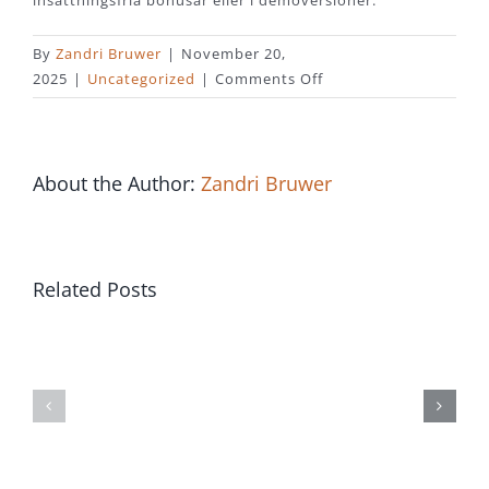
insättningsfria bonusar eller i demoversioner.
By
Zandri Bruwer
|
November 20,
on
2025
|
Uncategorized
|
Comments Off
Vinnare
berättar
About the Author:
Zandri Bruwer
Related Posts
Джетон
Игорный
дом
должностной
Test
сайт
post
онлайн-
title
игорный