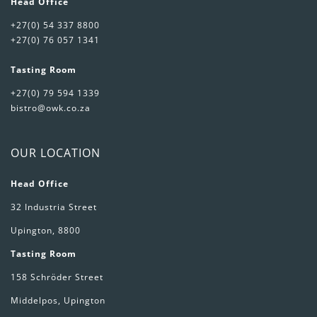
Head Office
+27(0) 54 337 8800
+27(0) 76 057 1341
Tasting Room
+27(0) 79 594 1339
bistro@owk.co.za
OUR LOCATION
Head Office
32 Industria Street
Upington, 8800
Tasting Room
158 Schröder Street
Middelpos, Upington